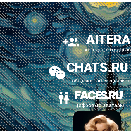
AITERA
group_add
AI гиды,сотрудник
CHATS.RU
общение с AI специалист
FACES.RU
wc
цифровые аватары